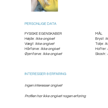
PERSONLIGE DATA
FYSISKE EGENSKABER
MÅL
Højde:
Ikke angivet
Bryst:
I
Vægt:
Ikke angivet
Talje:
Ik
Hårfarve:
Ikke angivet
Hofter:
Øjenfarve:
Ikke angivet
Skostr.:
INTERESSER & ERFARING
Ingen interesser angivet
Profilen har ikke angivet nogen erfaring