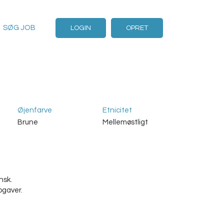
SØG JOB
LOGIN
OPRET
Øjenfarve
Etnicitet
Brune
Mellemøstligt
nsk.
pgaver.