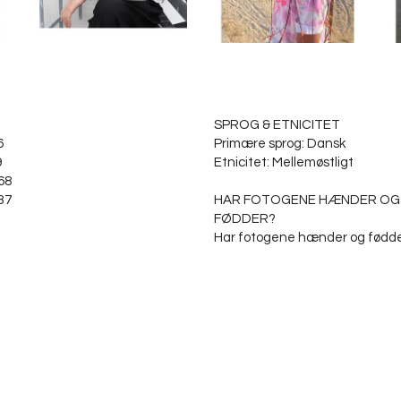
SPROG & ETNICITET
6
Primære sprog: Dansk
9
Etnicitet: Mellemøstligt
68
 37
HAR FOTOGENE HÆNDER OG
FØDDER?
Har fotogene hænder og fødde