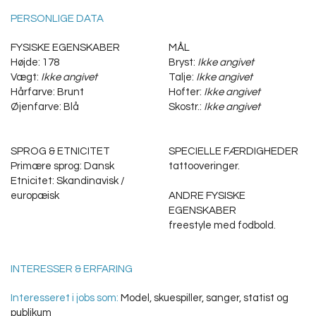
PERSONLIGE DATA
FYSISKE EGENSKABER
MÅL
Højde: 178
Bryst:
Ikke angivet
Vægt:
Ikke angivet
Talje:
Ikke angivet
Hårfarve: Brunt
Hofter:
Ikke angivet
Øjenfarve: Blå
Skostr.:
Ikke angivet
SPROG & ETNICITET
SPECIELLE FÆRDIGHEDER
Primære sprog: Dansk
tattooveringer.
Etnicitet: Skandinavisk /
europæisk
ANDRE FYSISKE
EGENSKABER
freestyle med fodbold.
INTERESSER & ERFARING
Interesseret i jobs som:
Model, skuespiller, sanger, statist og
publikum