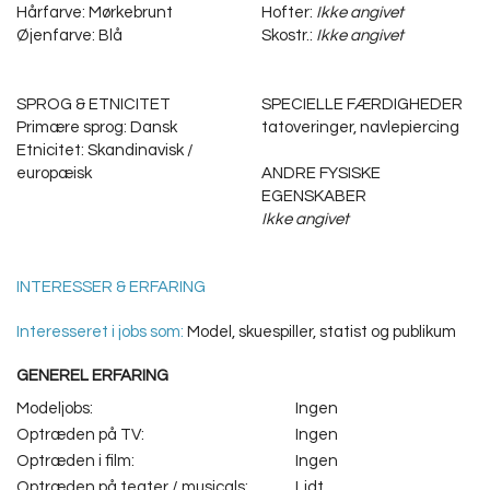
Hårfarve: Mørkebrunt
Hofter:
Ikke angivet
Øjenfarve: Blå
Skostr.:
Ikke angivet
SPROG & ETNICITET
SPECIELLE FÆRDIGHEDER
Primære sprog: Dansk
tatoveringer, navlepiercing
Etnicitet: Skandinavisk /
europæisk
ANDRE FYSISKE
EGENSKABER
Ikke angivet
INTERESSER & ERFARING
Interesseret i jobs som:
Model, skuespiller, statist og publikum
GENEREL ERFARING
Modeljobs:
Ingen
Optræden på TV:
Ingen
Optræden i film:
Ingen
Optræden på teater / musicals:
Lidt