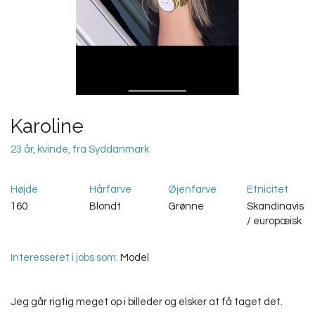
Karoline
23 år, kvinde, fra Syddanmark
Højde
Hårfarve
Øjenfarve
Etnicitet
160
Blondt
Grønne
Skandinavisk
/ europæisk
Interesseret i jobs som:
Model
Jeg går rigtig meget op i billeder og elsker at få taget det.