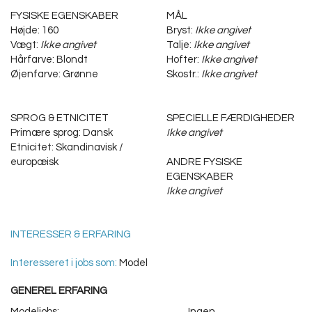
FYSISKE EGENSKABER
MÅL
Højde: 160
Bryst:
Ikke angivet
Vægt:
Ikke angivet
Talje:
Ikke angivet
Hårfarve: Blondt
Hofter:
Ikke angivet
Øjenfarve: Grønne
Skostr.:
Ikke angivet
SPROG & ETNICITET
SPECIELLE FÆRDIGHEDER
Primære sprog: Dansk
Ikke angivet
Etnicitet: Skandinavisk /
europæisk
ANDRE FYSISKE
EGENSKABER
Ikke angivet
INTERESSER & ERFARING
Interesseret i jobs som:
Model
GENEREL ERFARING
Modeljobs:
Ingen