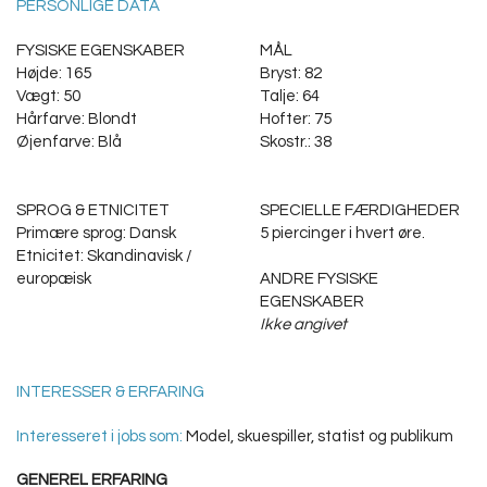
PERSONLIGE DATA
FYSISKE EGENSKABER
MÅL
Højde: 165
Bryst: 82
Vægt: 50
Talje: 64
Hårfarve: Blondt
Hofter: 75
Øjenfarve: Blå
Skostr.: 38
SPROG & ETNICITET
SPECIELLE FÆRDIGHEDER
Primære sprog: Dansk
5 piercinger i hvert øre.
Etnicitet: Skandinavisk /
europæisk
ANDRE FYSISKE
EGENSKABER
Ikke angivet
INTERESSER & ERFARING
Interesseret i jobs som:
Model, skuespiller, statist og publikum
GENEREL ERFARING